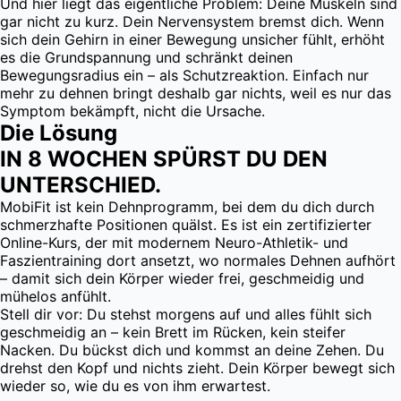
Und hier liegt das eigentliche Problem: Deine Muskeln sind
gar nicht zu kurz. Dein Nervensystem bremst dich. Wenn
sich dein Gehirn in einer Bewegung unsicher fühlt, erhöht
es die Grundspannung und schränkt deinen
Bewegungsradius ein – als Schutzreaktion. Einfach nur
mehr zu dehnen bringt deshalb gar nichts, weil es nur das
Symptom bekämpft, nicht die Ursache.
Die Lösung
IN 8 WOCHEN SPÜRST DU DEN
UNTERSCHIED.
MobiFit ist kein Dehnprogramm, bei dem du dich durch
schmerzhafte Positionen quälst. Es ist ein zertifizierter
Online-Kurs, der mit modernem Neuro-Athletik- und
Faszientraining dort ansetzt, wo normales Dehnen aufhört
– damit sich dein Körper wieder frei, geschmeidig und
mühelos anfühlt.
Stell dir vor: Du stehst morgens auf und alles fühlt sich
geschmeidig an – kein Brett im Rücken, kein steifer
Nacken. Du bückst dich und kommst an deine Zehen. Du
drehst den Kopf und nichts zieht. Dein Körper bewegt sich
wieder so, wie du es von ihm erwartest.